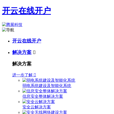
开云在线开户
开云在线开户
解决方案

解决方案
进一步了解

弱电系统建设及智能化系统
信息安全整体解决方案
安全云解决方案