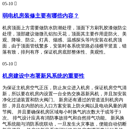
05-10

弱电机房装修主要有哪些内容？
机房顶面上方需要做防水防潮处理，顶面下方刷乳胶漆做防尘
处理，顶部建议做微孔铝扣天花，顶面其主要作用是防火、美
观、降噪、防尘。灯具、烟感、温感探头等均安装在机房顶
面，由于顶面管线繁多，安装时各系统管路必须横平竖直，错
落有致，排列有序，保证机房底部整体性、美观性。
05-10

机房建设中布署新风系统的重要性
为保证主机房空气正压，防止灰尘进入机房，保证机房空气清
新，所以要在机房内设置一台全热交换器新风机，并且加安装
净化过滤装置和防火阀门。 新房还有通过的管道送到机房内
部，并且在内部的出入口方案安装上防火阀以及电动风量的调
节阀。 并且要确保机房区域每小时换气的次数大于或等于3
次。 排气设计应具有消防事故排气和自然排气功能。 新风换
气系统能与消防系统联动，一旦发生火灾事故，便能自动切断